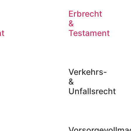
Erbrecht
&
t
Testament
Verkehrs-
&
Unfallsrecht
Vorsorgevollma