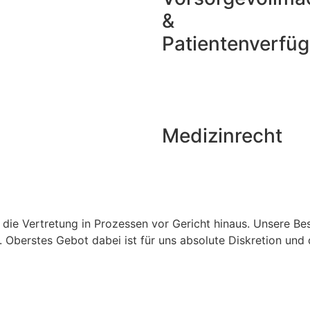
&
Patientenverfü
Medizinrecht
 die Vertretung in Prozessen vor Gericht hinaus. Unsere Be
. Oberstes Gebot dabei ist für uns absolute Diskretion und
Mag. Paul He
Mag. Oliver M
Mag. Patrick Z
Gerd Nairz
Mag. Matthias
Dr. Mario Man