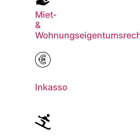
Miet-
&
Wohnungseigentumsrech
Inkasso