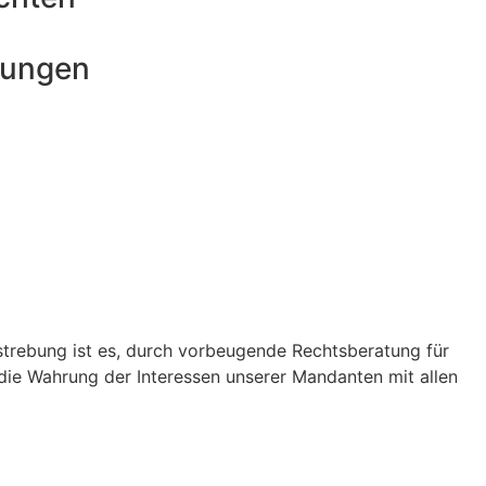
gungen
strebung ist es, durch vorbeugende Rechtsberatung für
 die Wahrung der Interessen unserer Mandanten mit allen
chenberger
athis
eller
 Gerl
dl